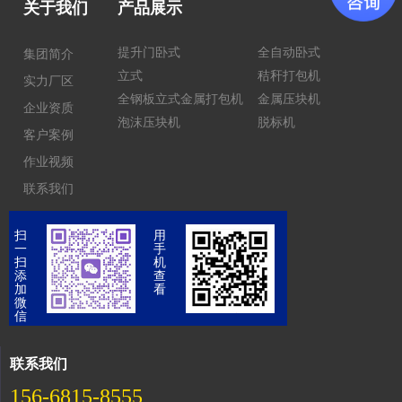
关于我们
产品展示
提升门卧式
全自动卧式
集团简介
立式
秸秆打包机
实力厂区
全钢板立式金属打包机
金属压块机
企业资质
泡沫压块机
脱标机
客户案例
作业视频
联系我们
扫
用
一
手
扫
机
添
查
加
看
微
信
联系我们
156-6815-8555