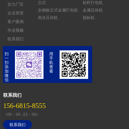
立式
秸秆打包机
实力厂区
全钢板立式金属打包机
金属压块机
企业资质
泡沫压块机
脱标机
客户案例
作业视频
联系我们
扫
用
一
手
扫
机
添
查
加
看
微
信
联系我们
156-6815-8555
（00：00 -23：00）
联系我们