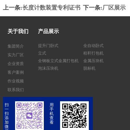
上一条:
长度计数装置专利证书
下一条:
厂区展示
关于我们
产品展示
提升门卧式
全自动卧式
集团简介
立式
秸秆打包机
实力厂区
全钢板立式金属打包机
金属压块机
企业资质
泡沫压块机
脱标机
客户案例
作业视频
联系我们
扫
用
一
手
扫
机
添
查
加
看
微