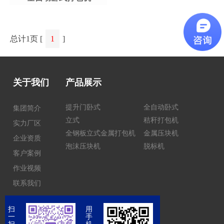
总计1页 [
1
]
关于我们
产品展示
提升门卧式
全自动卧式
集团简介
立式
秸秆打包机
实力厂区
全钢板立式金属打包机
金属压块机
企业资质
泡沫压块机
脱标机
客户案例
作业视频
联系我们
扫
用
一
手