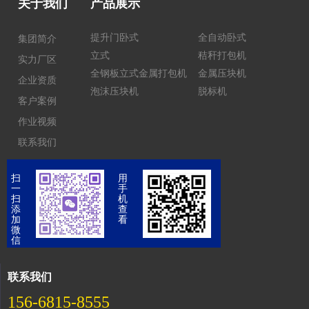
关于我们
产品展示
提升门卧式
全自动卧式
集团简介
立式
秸秆打包机
实力厂区
全钢板立式金属打包机
金属压块机
企业资质
泡沫压块机
脱标机
客户案例
作业视频
联系我们
扫
用
一
手
扫
机
添
查
加
看
微
信
联系我们
156-6815-8555