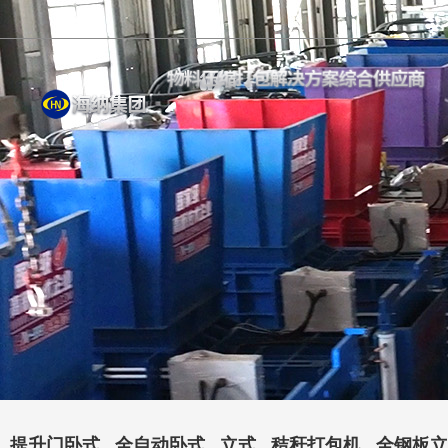
提升门卧式
全自动卧式
立式
秸秆打包机
全钢板立