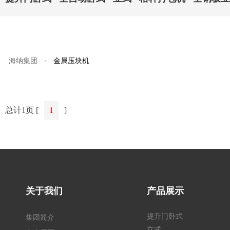
海纳集团
金属压块机
总计1页 [
1
]
关于我们
产品展示
提升门卧式
集团简介
立式