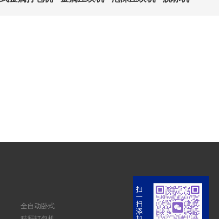
扫
一
扫
全自动卧式
添
秸秆打包机
加