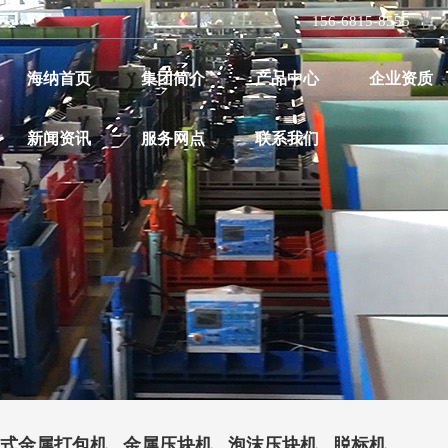
156-6815-8555
|
海纳首页
集团简介
产品中心
企业资质
新闻资讯
服务网点
联系我们
式金属打包机
金属压块机
泡沫压块机
脱标机